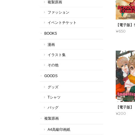
複製原画
ファッション
イベントチケット
【電子版】SC
¥650
BOOKS
漫画
イラスト集
その他
GOODS
グッズ
Tシャツ
【電子版】「In
バッグ
¥200
複製原画
A4高級印画紙