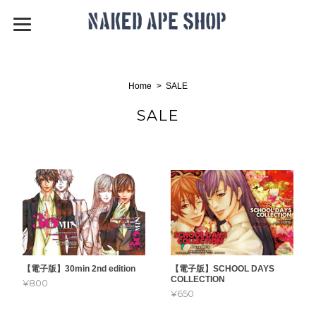
Home
SALE
SALE
【電子版】30min 2nd edition
【電子版】SCHOOL DAYS
COLLECTION
¥800
¥650